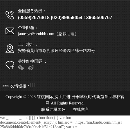
全国服务热线：
(0559)2676818 (020)89859454 13965506767
企业邮箱：
jamesye@seobbb.com（总裁助理）
工厂地址：
安徽省黄山市歙县循环经济园区纬一路23号
关注红桃国际 ：
| | |
友情链接
：
Copyright © 2023 红桃国际,携手共进,开创草根时代新篇章世界杯官
网 All Rights Reserved.
联系红桃国际
|
在线留言
var _hmt = _hmt || []; (function() { var hm =
document.createElement("script"); hm.src = "https://hm.baidu.com/hm.js?
25a8b6ddd6dc7b9a90aeb1f51e218aa6"; var s =