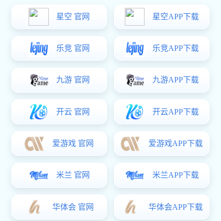
分类
登录
-
注册
-
购物车
-
订单管理
购