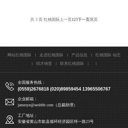
共 3 页
红桃国际
上一页
1
2
3
下一页
尾页
网站红桃国际
走进红桃国际
产品信息
红桃国际 动态
招才纳贤
联系红桃国际
全国服务热线：
(0559)2676818 (020)89859454 13965506767
企业邮箱：
jamesye@seobbb.com（总裁助理）
工厂地址：
安徽省黄山市歙县循环经济园区纬一路23号