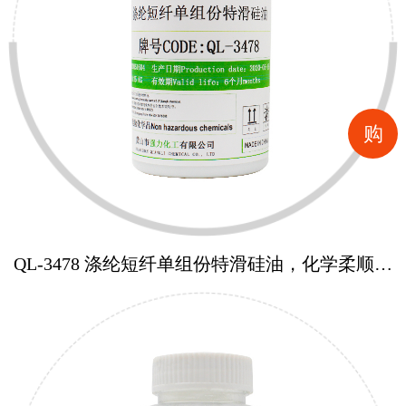
购
QL-3478 涤纶短纤单组份特滑硅油，化学柔顺加
滑助剂