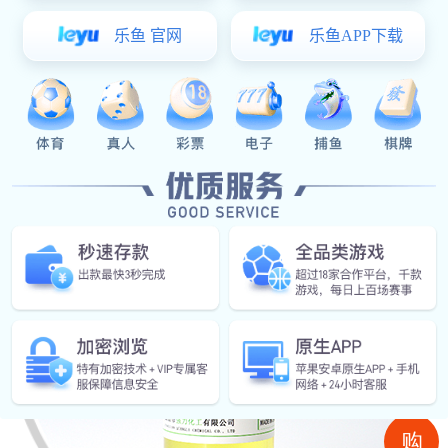
红桃国际:红桃国际涤纶短纤统一油剂QL-108 纺
织柔软剂处理剂
购