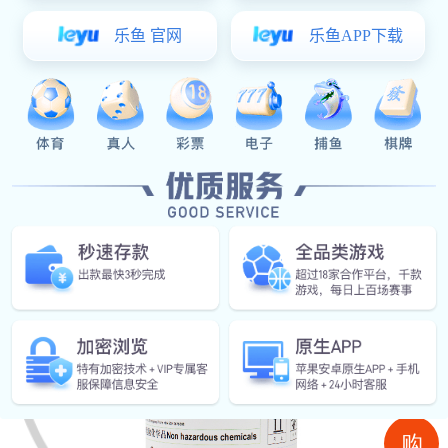
红桃国际:红桃国际涤纶短纤统一油剂QL-108 纺
织柔软剂处理剂
购