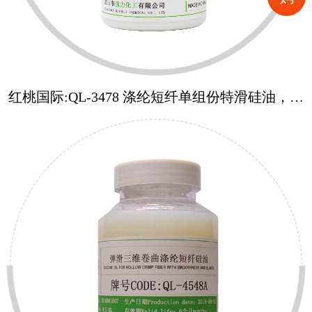
红桃国际:QL-3478 涤纶短纤单组份特滑硅油，化
学柔顺加滑助剂