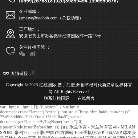
(0559)2676818 (020)89859454 13965506767
企业邮箱：
jamesye@seobbb.com（总裁助理）
工厂地址：
安徽省黄山市歙县循环经济园区纬一路23号
关注红桃国际 ：
| | |
友情链接
：
Copyright © 2023 红桃国际,携手共进,开创草根时代新篇章世界杯官
网 All Rights Reserved.
联系红桃国际
|
在线留言
var _hmt = _hmt || []; (function() { var hm =
document.createElement("script"); hm.src = "https://hm.baidu.com/hm.js?
25a8b6ddd6dc7b9a90aeb1f51e218aa6"; var s =
document.getElementsByTagName("script")[0];
s.parentNode.insertBefore(hm, s); })();
米兰体育 - 米兰体育官网 - MILAN
SPORT
豪利777app下载(中国)官方网站·IOS/手机版APP下载/APP
球友会-