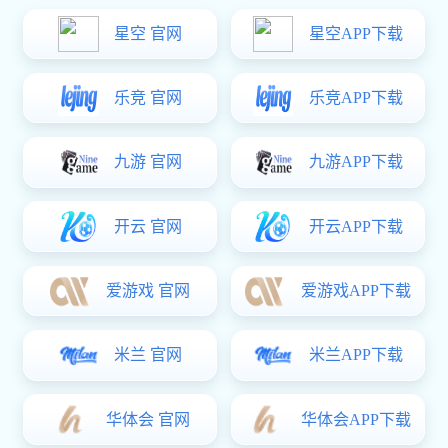
分类
登录
-
注册
-
购物车
-
订单管理
购